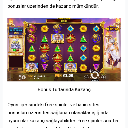
bonuslar üzerinden de kazanç mümkündür.
Bonus Turlarında Kazanç
Oyun içerisindeki free spinler ve bahis sitesi
bonusları üzerinden sağlanan olanaklar ışığında
oyuncular kazanç sağlayabilirler. Free spinler scatter