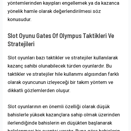
yöntemlerinden kayıpları engellemek ya da kazanca
yönelik hamle olarak değerlendirilmesi söz
konusudur.
Slot Oyunu Gates Of Olympus Taktikleri Ve
Stratejileri
Slot oyunları bazı taktikler ve stratejiler kullanılarak
kazanç sahibi olunabilecek türden oyunlardır. Bu
taktikler ve stratejiler hile kullanımı algısından farklı
olarak oyuncunun izleyeceği bir takım yöntem ve
dikkatli gözlemlerden oluşur.
Slot oyunlarının en önemli özelliği olarak düşük
bahislerle yüksek kazançlara sahip olmak üzerinden
ilerlendiğinde bahislerin en düşükten başlanarak