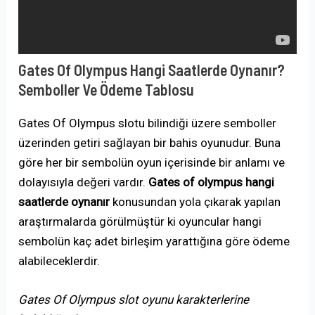
Gates Of Olympus Hangi Saatlerde Oynanır?
Semboller Ve Ödeme Tablosu
Gates Of Olympus slotu bilindiği üzere semboller
üzerinden getiri sağlayan bir bahis oyunudur. Buna
göre her bir sembolün oyun içerisinde bir anlamı ve
dolayısıyla değeri vardır.
Gates of olympus hangi
saatlerde oynanır
konusundan yola çıkarak yapılan
araştırmalarda görülmüştür ki oyuncular hangi
sembolün kaç adet birleşim yarattığına göre ödeme
alabileceklerdir.
Gates Of Olympus slot oyunu karakterlerine