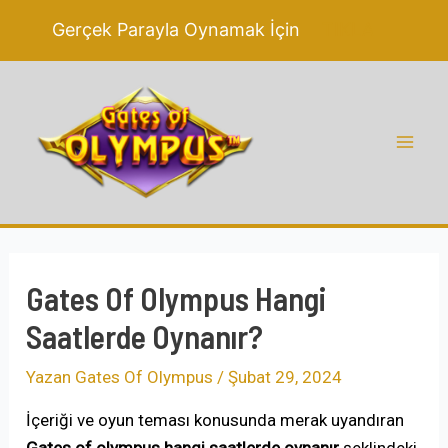
Gerçek Parayla Oynamak İçin
TIKLA
İçeriğe
atla
Mai
Men
Gates Of Olympus Hangi
Saatlerde Oynanır?
Yazan
Gates Of Olympus
/
Şubat 29, 2024
İçeriği ve oyun teması konusunda merak uyandıran
Gates of olympus hangi saatlerde oynanır
şeklindeki