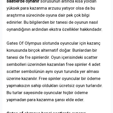
saatlerde oynanır
sorusunun altında kısa yoldan
yüksek para kazanma arzusu yatıyor olsa da bu
araştırma sürecinde oyuna dair pek çok bilgi
edinirler. Bu bilgilerden bir tanesi de oyunun nasıl
oynandığının ardından ekstra özellikler hakkındadır.
Gates Of Olympus slotunda oyuncular için kazanç
konusunda birçok alternatif doğar. Bunlardan bir
tanesi de fre spinlerdir. Oyun içerisindeki scatter
sembolleri üzerinden kazanılan free spinler 4 adet
scatter sembolünün aynı oyun turunda yer alması
üzerine kazanılır. Free spinler oyuncular bir ödeme
yapmaksızın sahip oldukları ücretsiz oyun turlarıdır.
Bu turlar sayesinde oyuncular hiçbir ödeme
yapmadan para kazanma şansı elde eder.