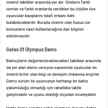
önemli taktikler arasında yer alır. Sitelerin farklı
isimler ve farklı oranlarda verdikleri bu ödüller ilse
oyuncular kayıplarını telafi imkanı dahi
bulabileceklerdir. Burada önemli olan husus ise
bonusların nasıl kullanılacağına dair bilginin
edinilmesidir.
Gates Of Olympus Demo
Bahisçilerin değerlendirebilecekleri taktikler arasında
da yer alan demo versiyon sayesinde oyuncular en
önemli kriter olan bilgi ve deneyim imkanına erişirler.
Demo sürüm ile oyuncunun herhangi bir bahis
yükümlülüğü olmadığı için rahatlıkla taktik
geliştirebilir ve oyunu dilediği ölçüden inceleyebilir.
Hatta demo sürüme sahip olunması durumu bahis