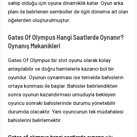
sahip olduğu için oyuna dinamiklik katar. Oyun arka
planı ile belirlenen semboller de ilgili döneme ait olan
öğelerden oluşturulmuştur.
Gates Of Olympus Hangi Saatlerde Oynanır?
Oynanış Mekanikleri
Gates Of Olympus bir slot oyunu olarak kolay
anlaşılabilir ve doğru hamlelerle kazancı bol bir
oyundur. Oyunun oynanması ise temelde bahislerin
ortaya konması ile başlar. Bahisler belirlendikten
sonra oyunun kazandırması umuduyla bekleyen
oyuncu sonraki bahislerinde durumu yönetebilir
durumda olacaktır. Yani oyuncunun tek müdahalesi
bahislerini belirlemektir.