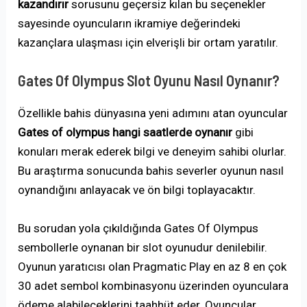
kazandırır
sorusunu geçersiz kılan bu seçenekler
sayesinde oyuncuların ikramiye değerindeki
kazançlara ulaşması için elverişli bir ortam yaratılır.
Gates Of Olympus Slot Oyunu Nasıl Oynanır?
Özellikle bahis dünyasına yeni adımını atan oyuncular
Gates of olympus hangi saatlerde oynanır
gibi
konuları merak ederek bilgi ve deneyim sahibi olurlar.
Bu araştırma sonucunda bahis severler oyunun nasıl
oynandığını anlayacak ve ön bilgi toplayacaktır.
Bu sorudan yola çıkıldığında Gates Of Olympus
sembollerle oynanan bir slot oyunudur denilebilir.
Oyunun yaratıcısı olan Pragmatic Play en az 8 en çok
30 adet sembol kombinasyonu üzerinden oyunculara
ödeme alabileceklerini taahhüt eder. Oyuncular