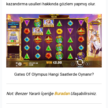
kazandırma usulleri hakkında gözlem yapmış olur.
Gates Of Olympus Hangi Saatlerde Oynanır?
Not: Benzer Yararlı İçeriğe
Buradan
Ulaşabilirsiniz.