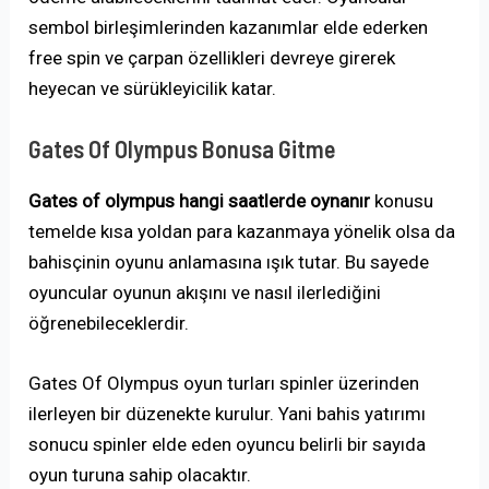
sembol birleşimlerinden kazanımlar elde ederken
free spin ve çarpan özellikleri devreye girerek
heyecan ve sürükleyicilik katar.
Gates Of Olympus Bonusa Gitme
Gates of olympus hangi saatlerde oynanır
konusu
temelde kısa yoldan para kazanmaya yönelik olsa da
bahisçinin oyunu anlamasına ışık tutar. Bu sayede
oyuncular oyunun akışını ve nasıl ilerlediğini
öğrenebileceklerdir.
Gates Of Olympus oyun turları spinler üzerinden
ilerleyen bir düzenekte kurulur. Yani bahis yatırımı
sonucu spinler elde eden oyuncu belirli bir sayıda
oyun turuna sahip olacaktır.