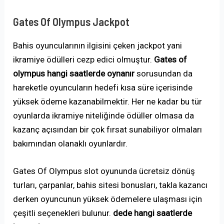
Gates Of Olympus Jackpot
Bahis oyuncularının ilgisini çeken jackpot yani
ikramiye ödülleri cezp edici olmuştur.
Gates of
olympus hangi saatlerde oynanır
sorusundan da
hareketle oyuncuların hedefi kısa süre içerisinde
yüksek ödeme kazanabilmektir. Her ne kadar bu tür
oyunlarda ikramiye niteliğinde ödüller olmasa da
kazanç açısından bir çok fırsat sunabiliyor olmaları
bakımından olanaklı oyunlardır.
Gates Of Olympus slot oyununda ücretsiz dönüş
turları, çarpanlar, bahis sitesi bonusları, takla kazancı
derken oyuncunun yüksek ödemelere ulaşması için
çeşitli seçenekleri bulunur.
dede hangi saatlerde