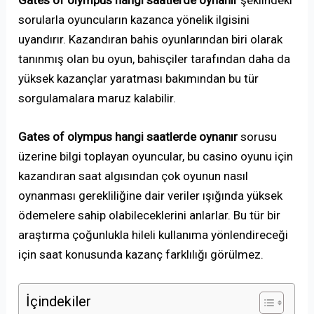
sorularla oyuncuların kazanca yönelik ilgisini
uyandırır. Kazandıran bahis oyunlarından biri olarak
tanınmış olan bu oyun, bahisçiler tarafından daha da
yüksek kazançlar yaratması bakımından bu tür
sorgulamalara maruz kalabilir.
Gates of olympus hangi saatlerde oynanır
sorusu
üzerine bilgi toplayan oyuncular, bu casino oyunu için
kazandıran saat algısından çok oyunun nasıl
oynanması gerekliliğine dair veriler ışığında yüksek
ödemelere sahip olabileceklerini anlarlar. Bu tür bir
araştırma çoğunlukla hileli kullanıma yönlendireceği
için saat konusunda kazanç farklılığı görülmez.
İçindekiler