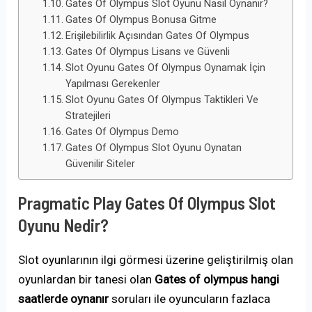
Gates Of Olympus Slot Oyunu Nasıl Oynanır?
Gates Of Olympus Bonusa Gitme
Erişilebilirlik Açısından Gates Of Olympus
Gates Of Olympus Lisans ve Güvenli
Slot Oyunu Gates Of Olympus Oynamak İçin
Yapılması Gerekenler
Slot Oyunu Gates Of Olympus Taktikleri Ve
Stratejileri
Gates Of Olympus Demo
Gates Of Olympus Slot Oyunu Oynatan
Güvenilir Siteler
Pragmatic Play Gates Of Olympus Slot
Oyunu Nedir?
Slot oyunlarının ilgi görmesi üzerine geliştirilmiş olan
oyunlardan bir tanesi olan
Gates of olympus hangi
saatlerde oynanır
soruları ile oyuncuların fazlaca